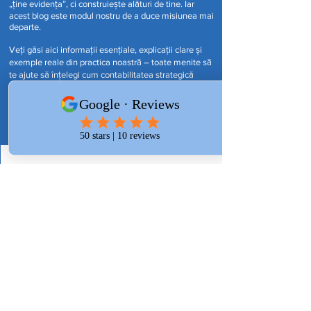
„ține evidența”, ci construiește alături de tine. Iar
acest blog este modul nostru de a duce misiunea mai
departe.
Veți găsi aici informații esențiale, explicații clare și
exemple reale din practica noastră – toate menite să
te ajute să înțelegi cum contabilitatea strategică
devine un pilon în luarea deciziilor, în planificare și în
scalarea sănătoasă a afacerii tale.Pentru că da,
contabilitatea contează. Iar când e bine făcută,
devine o resursă de valoare.
Blog
Postările vor fi
publicate în curând
Descoperă alte categorii de pe
acest blog sau revino mai târziu.