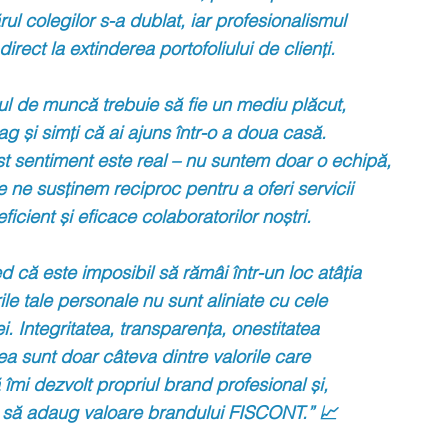
ul colegilor s-a dublat, iar profesionalismul
 direct la extinderea portofoliului de clienți.
ul de muncă trebuie să fie un mediu plăcut,
ag și simți
că ai ajuns într-o a doua casă.
st sentiment este real – nu suntem doar o echipă,
re ne susținem reciproc pentru a oferi servicii
 eficient și eficace colaboratorilor noștri.
că este imposibil să rămâi într-un loc atâția
ile tale personale nu sunt aliniate cu cele
. Integritatea, transparența, onestitatea
atea sunt doar câteva dintre valorile care
 îmi dezvolt propriul brand profesional și,
, să adaug valoare brandului FISCONT.” 📈