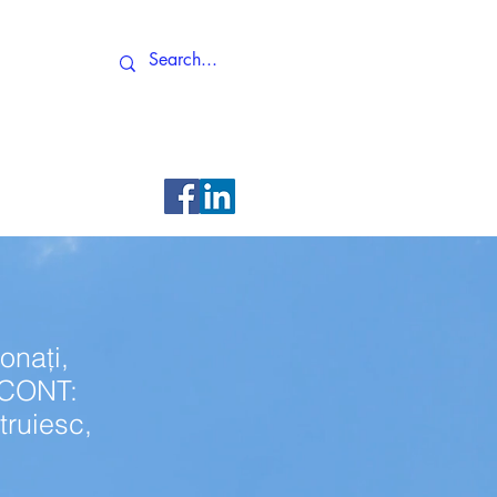
Altele
onați,
ISCONT:
truiesc,