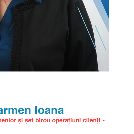
armen Ioana
nior și șef birou operațiuni clienți ~