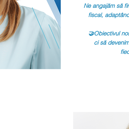
Ne angajăm să f
fiscal,
adaptând
🤝Obiectivul nos
ci să deveni
fie