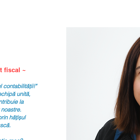
t fiscal ~
contabilității!"
chipă unită,
ntribuie la
r noastre.
rin hățișul
ască.