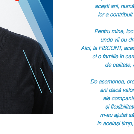
acești ani, număr
lor a contribuit
Pentru mine, loc
unde vii cu dr
Aici, la FISCONT, ace
ci o familie în ca
de
calitate,
De asemenea, cred 
ani
dacă valor
ale companiei
și flexibilit
m-au ajutat să
în același timp