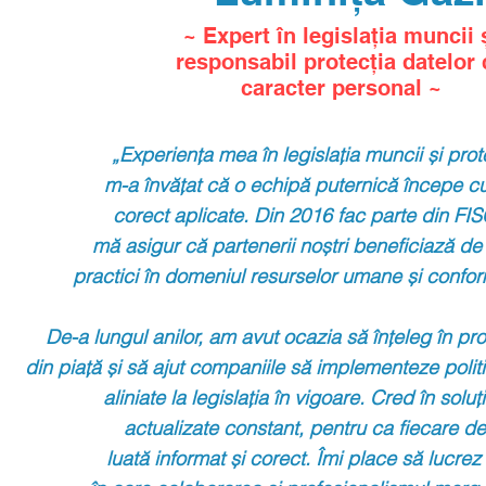
~ Expert în legislația muncii 
responsabil protecția datelor 
caracter personal ~
„Experiența mea în legislația muncii și prot
m-a învățat că o echipă puternică începe
cu
corect aplicate.
Din 2016 fac parte din F
mă
asigur
că partenerii noștri
beneficiază de
practici în domeniul resurselor
umane și conformi
De-a lungul anilor, am avut ocazia să înțeleg în pr
din piață și să ajut
companiile să implementeze politi
aliniate la legislația în vigoare.
Cred în soluț
actualizate constant, pentru ca fiecare
de
luată informat și corect. Îmi place să lucrez