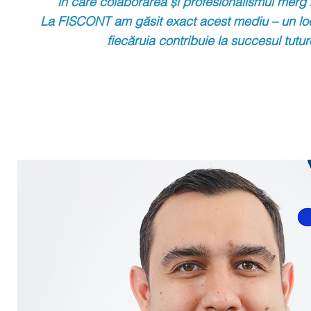
în care colaborarea și profesionalismul mer
La FISCONT am găsit exact acest mediu – un lo
fiecăruia contribuie la succesul tutur