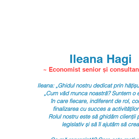
Ileana Hagi
~ Economist senior
și consultan
Ileana: „Ghidul nostru dedicat prin hățișul 
„Cum văd munca noastră?
Suntem o e
în care
f
iecare, indiferent
de rol, co
finalizarea
cu succes a
activitățilo
Rolul nostru este să ghidăm clienții p
l
egislativ și să îi
ajutăm să cre