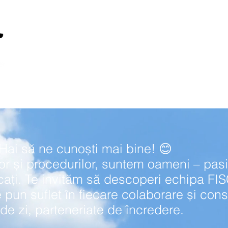
le
Despre noi
Blog
Hai să ne cunoști mai bine! 😊
lor și procedurilor, suntem oameni – pasi
cați. Te invităm să descoperi echipa F
e
pun suflet în fiecare colaborare și cons
 de zi, parteneriate
de încredere.