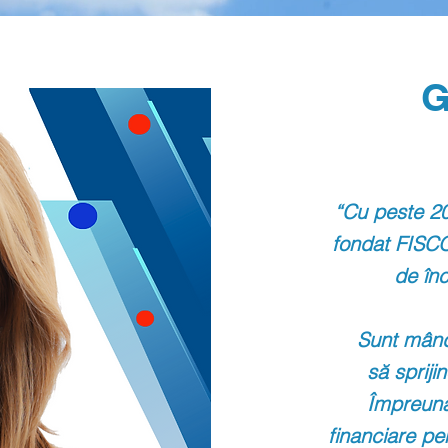
G
“Cu peste 20
fondat FISC
de în
Sunt mând
să sprijin
Împreună
financiare pe