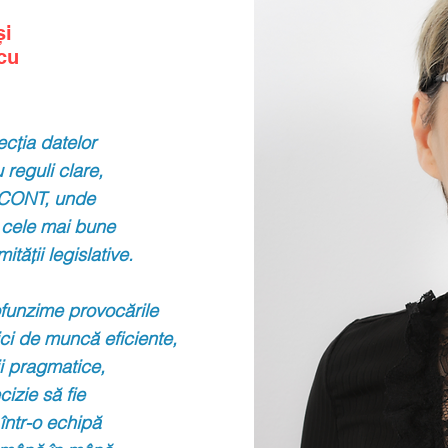
și
cu
ecția datelor
 reguli clare,
ISCONT, unde
 cele mai
bune
tății legislative.
ofunzime provocările
ci de muncă eficiente,
ii pragmatice,
cizie să fie
 într-o
echipă