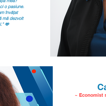
ația mea?
ci o pasiune.
m învățat
ă mă dezvolt
.”
​ 🫶
C
~ Economist se