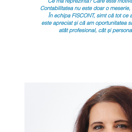
Ce mă reprezintă? Care este motiv
Contabilitatea nu este doar o meserie, 
În echipa FISCONT,
simt că
t
ot ce
a
este apreciat și că am
oportunitatea
s
atât profesional,
cât și personal