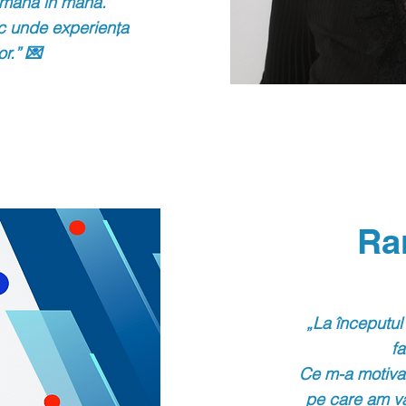
g mână în mână.
c unde experiența
or.” 💌
Ra
„La începutul 
f
Ce m-a motiva
pe
care am v