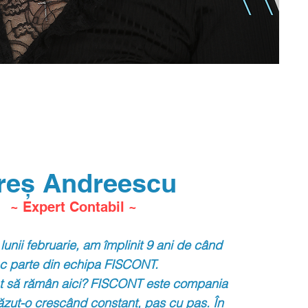
reș Andreescu
~ Expert Contabil ~
lunii februarie, am împlinit 9 ani de când
ac parte din echipa FISCONT.
t să rămân aici? FISCONT este compania
ăzut-o crescând constant, pas cu pas.
În