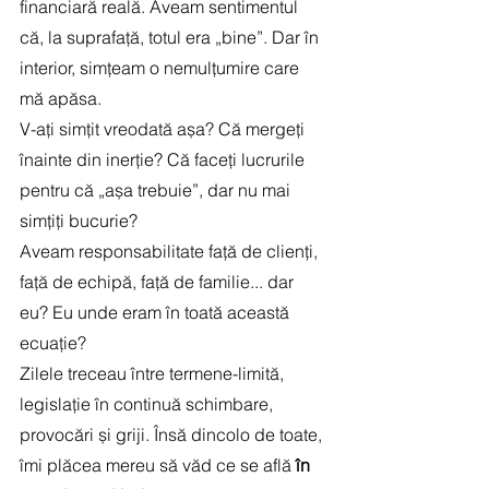
financiară reală. Aveam sentimentul 
că, la suprafață, totul era „bine”. Dar în 
interior, simțeam o nemulțumire care 
mă apăsa.
V-ați simțit vreodată așa? Că mergeți 
înainte din inerție? Că faceți lucrurile 
pentru că „așa trebuie”, dar nu mai 
simțiți bucurie?
Aveam responsabilitate față de clienți, 
față de echipă, față de familie... dar 
eu? Eu unde eram în toată această 
ecuație?
Zilele treceau între termene-limită, 
legislație în continuă schimbare, 
provocări și griji. Însă dincolo de toate, 
îmi plăcea mereu să văd ce se află 
în 