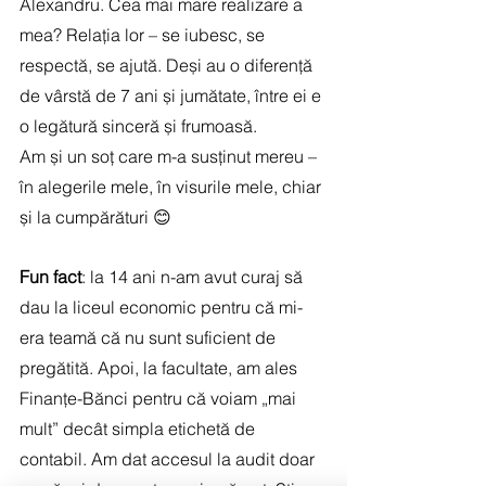
Alexandru. Cea mai mare realizare a 
mea? Relația lor – se iubesc, se 
respectă, se ajută. Deși au o diferență 
de vârstă de 7 ani și jumătate, între ei e 
o legătură sinceră și frumoasă.
Am și un soț care m-a susținut mereu – 
în alegerile mele, în visurile mele, chiar 
și la cumpărături 😊
Fun fact
: la 14 ani n-am avut curaj să 
dau la liceul economic pentru că mi-
era teamă că nu sunt suficient de 
pregătită. Apoi, la facultate, am ales 
Finanțe-Bănci pentru că voiam „mai 
mult” decât simpla etichetă de 
contabil. Am dat accesul la audit doar 