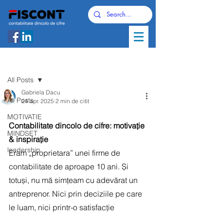
Postare
All Posts
Gabriela Dacu
All Posts
24 apr. 2025
2 min de citit
MOTIVATIE
Contabilitate dincolo de cifre: motivație 
MINDSET
& inspirație
leadership
Eram „proprietara” unei firme de 
contabilitate de aproape 10 ani. Și 
totuși, nu mă simțeam cu adevărat un 
antreprenor. Nici prin deciziile pe care 
le luam, nici printr-o satisfacție 