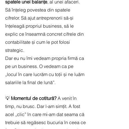
spatele unei balanțe
, al unei afaceri. 
Să înțeleg povestea din spatele 
cifrelor. Să ajut antreprenorii să-și 
înțeleagă propriul business, să le 
explic ce înseamnă concret cifrele din 
contabilitate și cum le pot folosi 
strategic.
Dar eu nu îmi vedeam propria firmă ca 
pe un business. O vedeam ca pe 
„locul în care lucrăm cu toții și ne luăm 
salariile la final de lună”.
💡 
Momentul de cotitură?
 A venit în 
timp, nu brusc. Dar l-am simțit. A fost 
acel „clic” în care mi-am dat seama că 
trebuie să regăsesc bucuria în ceea ce 