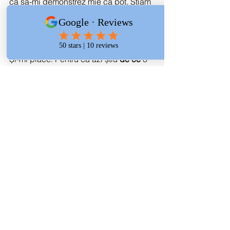
ca să-mi demonstrez mie că pot. Știam 
că nu voi profesa, pentru că domeniul 
era limitat în acea perioadă. Și totuși… 
iată-mă. Fac contabilitate.
Și-mi place. Pentru că azi știu 
de ce
 o 
fac. Am înțeles rolul meu. Misiunea 
mea.
🎯 
Concluzie?
 Uneori, 
meseria te alege 
pe tine
. Și dacă o lași, te poate duce 
exact acolo unde ai nevoie să fii.
INSPIRATIE