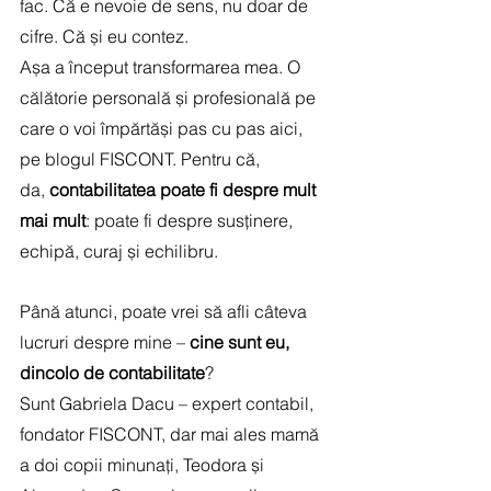
fac. Că e nevoie de sens, nu doar de 
cifre. Că și eu contez.
Așa a început transformarea mea. O 
călătorie personală și profesională pe 
care o voi împărtăși pas cu pas aici, 
pe blogul FISCONT. Pentru că, 
da, 
contabilitatea poate fi despre mult 
mai mult
: poate fi despre susținere, 
echipă, curaj și echilibru.
Până atunci, poate vrei să afli câteva 
lucruri despre mine – 
cine sunt eu, 
dincolo de contabilitate
?
Sunt Gabriela Dacu – expert contabil, 
fondator FISCONT, dar mai ales mamă 
a doi copii minunați, Teodora și 